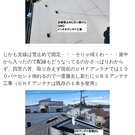
しかも支線は雪止めで固定・・・そりゃ傾くわ・・・途中
から入ったので配線もどうなってるのかさっぱりわから
ず、四苦八苦、取り合えず現在のＵＨＦアンテナでは１０
０パーセント倒れるので一度撤去し新たにＵＢＳアンテナ
工事（ＵＨＦアンテナは既存の１本を使用）