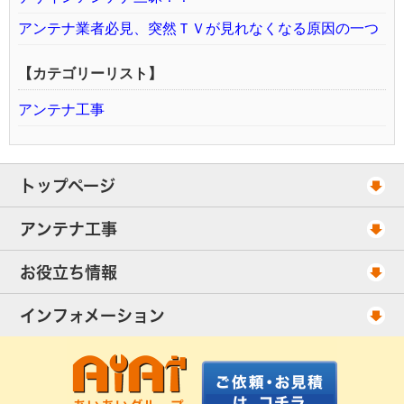
アンテナ業者必見、突然ＴＶが見れなくなる原因の一つ
【カテゴリーリスト】
アンテナ工事
トップページ
工事スケジュール
アンテナ工事
当社が選ばれる理由
アンテナ工事・料金
お役立ち情報
出張エリア
UHFアンテナ工事・料金
ご相談事例
インフォメーション
BS/CSアンテナ工事・料金
アンテナの種類
会社概要
配線ケーブル追加工事・料金
工事について
お客様の声