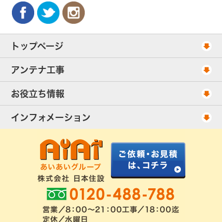
トップページ
工事スケジュール
アンテナ工事
当社が選ばれる理由
アンテナ工事・料金
お役立ち情報
出張エリア
UHFアンテナ工事・料金
ご相談事例
インフォメーション
BS/CSアンテナ工事・料金
アンテナの種類
会社概要
配線ケーブル追加工事・料金
工事について
お客様の声
アンテナ工事社長のブログ
良くあるアンテナ修理
FAQ
アンテナ工事スケジュール
工事依頼・お見積りフォーム