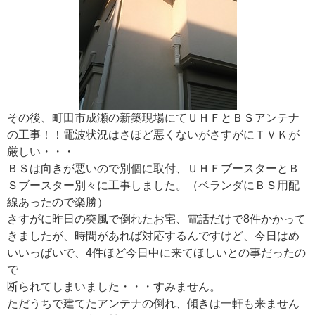
その後、町田市成瀬の新築現場にてＵＨＦとＢＳアンテナ
の工事！！電波状況はさほど悪くないがさすがにＴＶＫが
厳しい・・・
ＢＳは向きが悪いので別個に取付、ＵＨＦブースターとＢ
Ｓブースター別々に工事しました。（ベランダにＢＳ用配
線あったので楽勝）
さすがに昨日の突風で倒れたお宅、電話だけで8件かかって
きましたが、時間があれば対応するんですけど、今日はめ
いいっぱいで、4件ほど今日中に来てほしいとの事だったの
で
断られてしまいました・・・すみません。
ただうちで建てたアンテナの倒れ、傾きは一軒も来ません