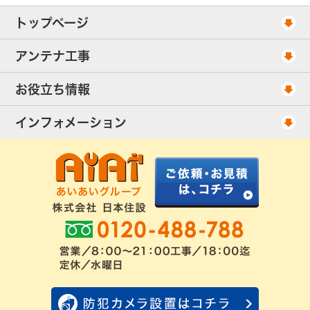
トップページ
工事スケジュール
アンテナ工事
当社が選ばれる理由
アンテナ工事・料金
お役立ち情報
出張エリア
UHFアンテナ工事・料金
ご相談事例
インフォメーション
BS/CSアンテナ工事・料金
アンテナの種類
会社概要
配線ケーブル追加工事・料金
工事について
お客様の声
アンテナ工事社長のブログ
良くあるアンテナ修理
FAQ
アンテナ工事スケジュール
工事依頼・お見積りフォーム