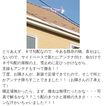
とりあえず、８寸勾配なので、今ある既存の物、直せはし
ないので、サイドベースで新たにアンテナ付け、命がけで
８寸勾配の屋根の上、雪止めに足ひっかけながら、
支線もアンテナもすべて撤去！！
丁度、お隣さんが、新築で足場できてたので、そこで何と
かアンテナ降ろすことできました！！（お隣さんの了承え
て）
隣足場無かったら、まず、撤去は無理だったかな・・・写
真で解るかな？？こう配のきつさと屋根の大きさ・・・ヘ
ンな汗かいちゃいました！！！