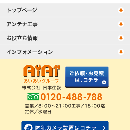
トップページ
工事スケジュール
アンテナ工事
当社が選ばれる理由
アンテナ工事・料金
お役立ち情報
出張エリア
UHFアンテナ工事・料金
ご相談事例
インフォメーション
BS/CSアンテナ工事・料金
アンテナの種類
会社概要
配線ケーブル追加工事・料金
工事について
お客様の声
アンテナ工事社長のブログ
良くあるアンテナ修理
FAQ
アンテナ工事スケジュール
工事依頼・お見積りフォーム