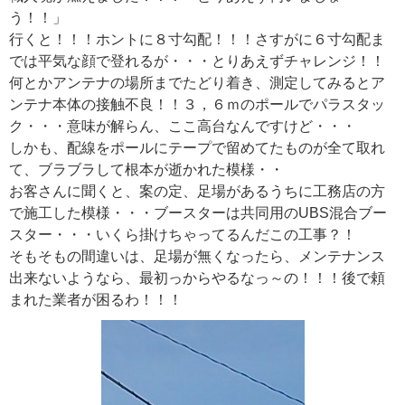
う！！」
行くと！！！ホントに８寸勾配！！！さすがに６寸勾配ま
では平気な顔で登れるが・・・とりあえずチャレンジ！！
何とかアンテナの場所までたどり着き、測定してみるとア
ンテナ本体の接触不良！！３，６ｍのポールでパラスタッ
ク・・・意味が解らん、ここ高台なんですけど・・・
しかも、配線をポールにテープで留めてたものが全て取れ
て、ブラブラして根本が逝かれた模様・・
お客さんに聞くと、案の定、足場があるうちに工務店の方
で施工した模様・・・ブースターは共同用のUBS混合ブー
スター・・・いくら掛けちゃってるんだこの工事？！
そもそもの間違いは、足場が無くなったら、メンテナンス
出来ないようなら、最初っからやるなっ～の！！！後で頼
まれた業者が困るわ！！！