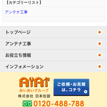
【カテゴリーリスト】
アンテナ工事
トップページ
工事スケジュール
アンテナ工事
当社が選ばれる理由
アンテナ工事・料金
お役立ち情報
出張エリア
UHFアンテナ工事・料金
ご相談事例
インフォメーション
BS/CSアンテナ工事・料金
アンテナの種類
会社概要
配線ケーブル追加工事・料金
工事について
お客様の声
アンテナ工事社長のブログ
良くあるアンテナ修理
FAQ