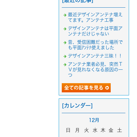
[最近の記事]
最近デザインアンテナ増え
てます。アンテナ工事
デザインアンテナは平面ア
ンテナだけじゃない
昔、受信困難だった場所で
も平面ｱﾝﾃﾅ使えました
デザインアンテナ三昧！！
アンテナ業者必見、突然Ｔ
Ｖが見れなくなる原因の一
つ
[カレンダー]
12月
日
月
火
水
木
金
土