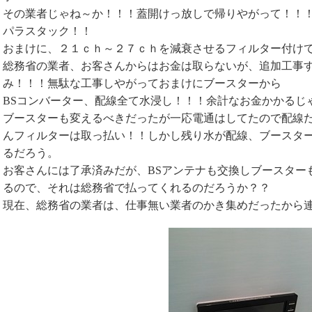
その業者じゃね～か！！！蓋開けっ放しで帰りやがって！！
パラスタック！！
おまけに、２１ｃｈ～２７ｃｈを減衰させるフィルター付け
総務省の業者、お客さんからはお金は取らないが、追加工事
み！！！無駄な工事しやがっておまけにブースターから
BSコンバーター、配線全て水浸し！！！余計なお金かかるじ
ブースターも変えるべきだったが一応電通はしてたので配線
んフィルターは取っ払い！！しかし残り水が配線、ブースタ
るだろう。
お客さんには了承済みだが、BSアンテナも交換しブースター
るので、それは総務省で払ってくれるのだろうか？？
現在、総務省の業者は、仕事無い業者のかき集めだったから