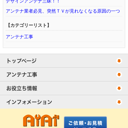
デザインアンテナ三昧！！
アンテナ業者必見、突然ＴＶが見れなくなる原因の一つ
【カテゴリーリスト】
アンテナ工事
トップページ
工事スケジュール
アンテナ工事
当社が選ばれる理由
アンテナ工事・料金
お役立ち情報
出張エリア
UHFアンテナ工事・料金
ご相談事例
インフォメーション
BS/CSアンテナ工事・料金
アンテナの種類
会社概要
配線ケーブル追加工事・料金
工事について
お客様の声