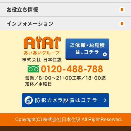
当社が選ばれる理由
アンテナ工事・料金
お役立ち情報
出張エリア
UHFアンテナ工事・料金
ご相談事例
インフォメーション
BS/CSアンテナ工事・料金
アンテナの種類
会社概要
配線ケーブル追加工事・料金
工事について
お客様の声
アンテナ工事社長のブログ
良くあるアンテナ修理
FAQ
アンテナ工事スケジュール
工事依頼・お見積りフォーム
Copyright(C) 株式会社日本住設 All Right Reserved.