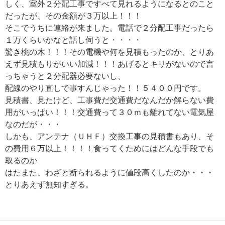
しく、室外２分配工事ですべて見れるようになるとのこと
だったが、その金額が３万以上！！！
そこでうちに連絡が来ました。電話で２分配工事だったら
１万くらいかなと話し伺うと・・・・
驚き桃の木！！！その電機や何を見積もったのか、とりあ
えず見積もりがいい加減！！！あげるとキリがないので言
っちゃうと２分配器必要ないし、
配線のやり直しで事すんじゃった！！５４００円です。
見積書、見たけど、工事費だ交通費だなんだか解らない費
用がいっぱい！！！交通費って３０ｍも離れてない電気屋
なのだが・・・
しかも、アンテナ（ＵＨＦ）交換工事の見積書もあり、そ
の費用６万以上！！！！食ってくためにはどんな手段でも
取るのか
はたまた、わざと断られるように値段高くしたのか・・・
とりあえず無知すぎる。