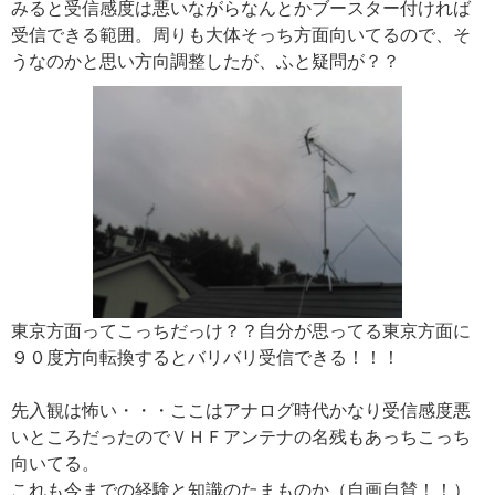
みると受信感度は悪いながらなんとかブースター付ければ
受信できる範囲。周りも大体そっち方面向いてるので、そ
うなのかと思い方向調整したが、ふと疑問が？？
東京方面ってこっちだっけ？？自分が思ってる東京方面に
９０度方向転換するとバリバリ受信できる！！！
先入観は怖い・・・ここはアナログ時代かなり受信感度悪
いところだったのでＶＨＦアンテナの名残もあっちこっち
向いてる。
これも今までの経験と知識のたまものか（自画自賛！！）