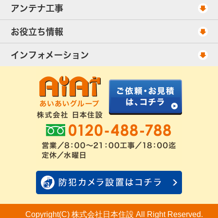
工事スケジュール
アンテナ工事
当社が選ばれる理由
アンテナ工事・料金
お役立ち情報
出張エリア
UHFアンテナ工事・料金
ご相談事例
インフォメーション
BS/CSアンテナ工事・料金
アンテナの種類
会社概要
配線ケーブル追加工事・料金
工事について
お客様の声
アンテナ工事社長のブログ
良くあるアンテナ修理
FAQ
アンテナ工事スケジュール
工事依頼・お見積りフォーム
Copyright(C) 株式会社日本住設 All Right Reserved.