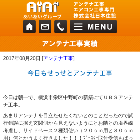
2017年08月20日 [
アンテナ工事
]
今日もせっせとアンテナ工事
今日は朝一で、横浜市栄区中野町の新築にてＵＢＳアンテ
ナ工事。
あまりアンテナを目立たせたくないとのことだったので試
行錯誤に据え玄関側から見えないようにとお隣との境界線
考慮し、サイドベース２種類使い（２０ｃｍ用と３０ｃｍ
用）何とかうまく行きました！！！ﾌﾞｰｽﾀｰ取付受信もばっ