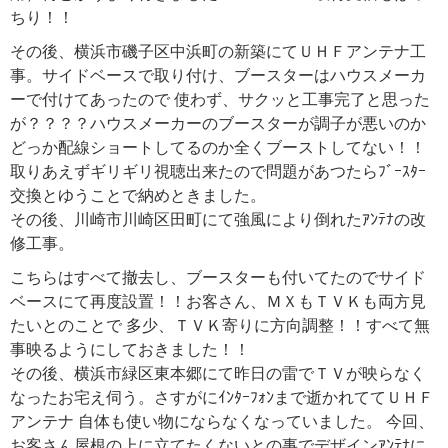
ちり！！
その後、横浜市磯子区中浜町の新築にてＵＨＦアンテナ工
事。サイドベースで取り付け、ブースターはハウスメーカ
ーで付けてあったので 使わず、サクッと工事完了と思った
が？？？？ハウスメーカーのブースターが調子が悪いのか
どっか配線ショートしてるのか全くブーストしてない！！
取りあえずギリギリ視聴出来たので問題があつたらﾌﾞｰｽﾀｰ
交換とゆうことで納めときました。
その後、川崎市川崎区田町にて強風により倒れたｱﾝﾃﾅの改
修工事。
こちらはすべて撤去し、ブースターも付いてたのでサイド
ベースにて再度設置！！お客さん、ＭＸもＴＶＫも両方見
たいとのことで 多少、ＴＶＫ寄りに方向調整！！すべて無
事映るようにしておきました！！
その後、横浜市緑区東本郷にて昨日の雷でＴＶが映らなく
なったお宅え伺う。さすがにｲﾝﾀｰﾌｫﾝまで逝かれててＵＨＦ
アンテナ 自体も使い物にならなくなっていました。 今回、
お客さん屋根の上に立てたくないとの事でデザインｱﾝﾃﾅに