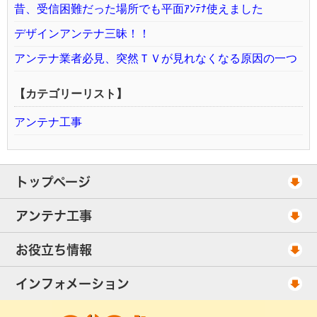
昔、受信困難だった場所でも平面ｱﾝﾃﾅ使えました
デザインアンテナ三昧！！
アンテナ業者必見、突然ＴＶが見れなくなる原因の一つ
【カテゴリーリスト】
アンテナ工事
トップページ
工事スケジュール
アンテナ工事
当社が選ばれる理由
アンテナ工事・料金
お役立ち情報
出張エリア
UHFアンテナ工事・料金
ご相談事例
インフォメーション
BS/CSアンテナ工事・料金
アンテナの種類
会社概要