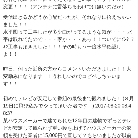
変更！！！（アンテナに雷落ちるわけでは無いのだが）
受信出きるかどうか心配だったが、それなりに拾えちゃい
ました！！
水平図って工事したが多少曲がってるような気が・・・ 水
平は取れてたので・・・家か・・・あっ！！ついでにｲﾝﾀｰﾌ
ｫﾝ工事も頂きました！！！その時もう一度水平確認し
よ！！
昨日、伺った近所の方からコメントいただきました！！大
変励みになります！！うれしいのでコピペしちゃいま
す！！
初めてテレビが安定して番組の最後まで観れました！ (８月
19日に飛び込みでやって頂いた者です。) 2017-08-20 08:4
8:37
某ハウスメーカーで建てられた12年目の建物でずっとテレ
ビが安定して観られず重い腰を上げてハウスメーカーの依
頼を受けた業者に15,000円で直して？もらいましたが以前