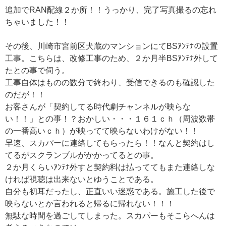
追加でRAN配線２か所！！うっかり、完了写真撮るの忘れ
ちゃいました！！
その後、川崎市宮前区犬蔵のマンションにてBSｱﾝﾃﾅの設置
工事。こちらは、改修工事のため、２か月半BSｱﾝﾃﾅ外して
たとの事で伺う。
工事自体はものの数分で終わり、受信できるのも確認した
のだが！！
お客さんが「契約してる時代劇チャンネルが映らな
い！！」との事！？おかしい・・・１６１ｃｈ（周波数帯
の一番高いｃｈ）が映ってて映らないわけがない！！
早速、スカパーに連絡してもらったら！！なんと契約はし
てるがスクランブルがかかってるとの事。
２か月くらいｱﾝﾃﾅ外すと契約料は払っててもまた連絡しな
ければ視聴は出来ないとゆうことである。
自分も初耳だったし、正直いい迷惑である。施工した後で
映らないとか言われると帰るに帰れない！！！
無駄な時間を過ごしてしまった。スカパーもそこらへんは