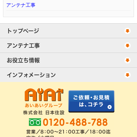
アンテナ工事
トップページ
工事スケジュール
アンテナ工事
当社が選ばれる理由
アンテナ工事・料金
お役立ち情報
出張エリア
UHFアンテナ工事・料金
ご相談事例
インフォメーション
BS/CSアンテナ工事・料金
アンテナの種類
会社概要
配線ケーブル追加工事・料金
工事について
お客様の声
アンテナ工事社長のブログ
良くあるアンテナ修理
FAQ
アンテナ工事スケジュール
工事依頼・お見積りフォーム