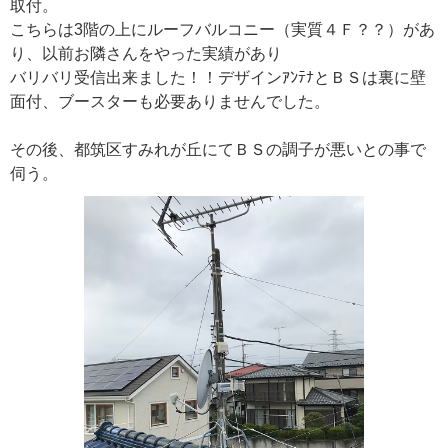
取付。
こちらは3階の上にルーフバルコニー（実質４Ｆ？？）があ
り、以前お隣さんをやった実績があり
バリバリ受信出来ました！！デザインｱﾝﾃﾅとＢＳは裏に壁
面付、ブースターも必要ありませんでした。
その後、都筑区すみれが丘にてＢＳの調子が悪いとの事で
伺う。