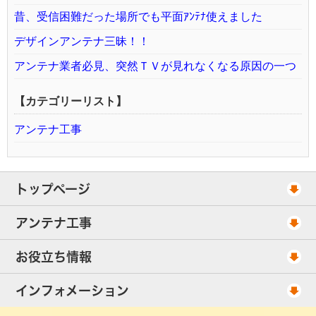
昔、受信困難だった場所でも平面ｱﾝﾃﾅ使えました
デザインアンテナ三昧！！
アンテナ業者必見、突然ＴＶが見れなくなる原因の一つ
【カテゴリーリスト】
アンテナ工事
トップページ
工事スケジュール
アンテナ工事
当社が選ばれる理由
アンテナ工事・料金
お役立ち情報
出張エリア
UHFアンテナ工事・料金
ご相談事例
インフォメーション