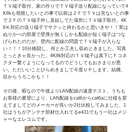
ＴＶ端子取付。家の作りでＴＶ端子送り配線になっていて4
K8kも視聴したいとの事で以前は２ＦでＴＶは見ないとの事
で２ＦのＴＶ端子外し直結してた場所にＴＶ端子取付。4K
8Ｋ対応の送り端子でサクッと終わるかと思いきや！！実は
ぬりかべの部屋で壁厚が無くしかも配線が短く端子はつな
げられたのだが、壁内に配線の問題でＴＶ端子が入らな
い！！！10分格闘し、何とか工夫し収めときました。写真
とっときゃ良かった。4K8k対応のＴＶ端子は真下にＦコネ
クター繋ぐようになってるのでどうしてもおさまりが悪
い。ただいいことひらめきまして今度ＵＰします。結構、
目からうろこかも！！
その後、暇なので午後よりLAN配線の速度テスト。うちも
お客様の要望により、LAN配線をcat6からcat6aに仕様を変
えてましてどのメーカーが良いか2社比較してみました。1
社はうちがアンテナ部材仕入れてるe431でもう一社はメジ
ャーなエレコムです。