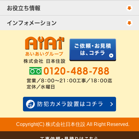
当社が選ばれる理由
アンテナ工事・料金
お役立ち情報
出張エリア
UHFアンテナ工事・料金
ご相談事例
インフォメーション
BS/CSアンテナ工事・料金
アンテナの種類
会社概要
配線ケーブル追加工事・料金
工事について
お客様の声
アンテナ工事社長のブログ
良くあるアンテナ修理
FAQ
アンテナ工事スケジュール
工事依頼・お見積りフォーム
Copyright(C) 株式会社日本住設 All Right Reserved.