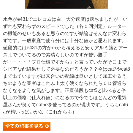
水色がe431でエレコムは白、大分速度は落ちましたが、い
ずれも変わらずのスピードでした（各５回測定）ルーター
の機能のせいもあると思うのですが結論はそんなに変わら
ずです。一般家庭で使う分には十分な値かと思われます。
値段的にはe431の方がｍから考えると安くアルミ箔とアー
スまでついてるので素晴らしいのですが使い勝手
が・・・・「プロ仕様ですから」と言っていたがそこまで
シビアな配線果たして必要なのだろうか？？今はcat7やcat8
まで出ていますが出来合いの配線は良いとして加工するう
ちのような業者はこれ以上太く硬くなられたらＣＤ管通ら
なくなるような気がします。正直値段もcat5と比べると倍
以上の価格（仕入れ値）になるので今でもほとんどの電気
屋さんが良くてcat5eを使ってるのが現状です。うちもcat6
aが精いっぱいかな（これからも）