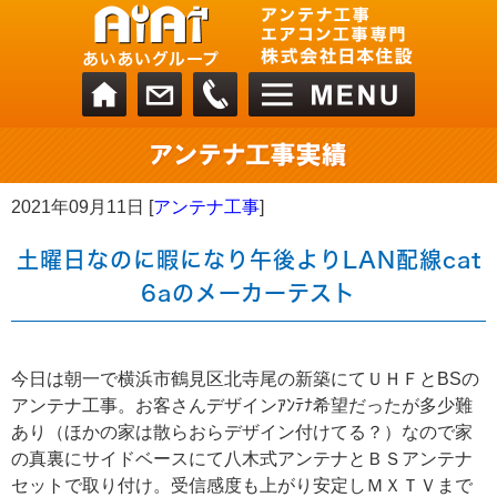
2021年09月11日 [
アンテナ工事
]
土曜日なのに暇になり午後よりLAN配線cat
6aのメーカーテスト
今日は朝一で横浜市鶴見区北寺尾の新築にてＵＨＦとBSの
アンテナ工事。お客さんデザインｱﾝﾃﾅ希望だったが多少難
あり（ほかの家は散らおらデザイン付けてる？）なので家
の真裏にサイドベースにて八木式アンテナとＢＳアンテナ
セットで取り付け。受信感度も上がり安定しＭＸＴＶまで