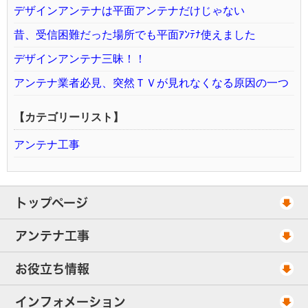
デザインアンテナは平面アンテナだけじゃない
昔、受信困難だった場所でも平面ｱﾝﾃﾅ使えました
デザインアンテナ三昧！！
アンテナ業者必見、突然ＴＶが見れなくなる原因の一つ
【カテゴリーリスト】
アンテナ工事
トップページ
工事スケジュール
アンテナ工事
当社が選ばれる理由
アンテナ工事・料金
お役立ち情報
出張エリア
UHFアンテナ工事・料金
ご相談事例
インフォメーション