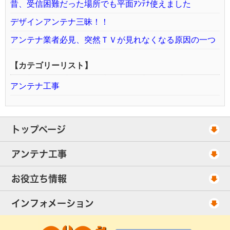
昔、受信困難だった場所でも平面ｱﾝﾃﾅ使えました
デザインアンテナ三昧！！
アンテナ業者必見、突然ＴＶが見れなくなる原因の一つ
【カテゴリーリスト】
アンテナ工事
トップページ
工事スケジュール
アンテナ工事
当社が選ばれる理由
アンテナ工事・料金
お役立ち情報
出張エリア
UHFアンテナ工事・料金
ご相談事例
インフォメーション
BS/CSアンテナ工事・料金
アンテナの種類
会社概要