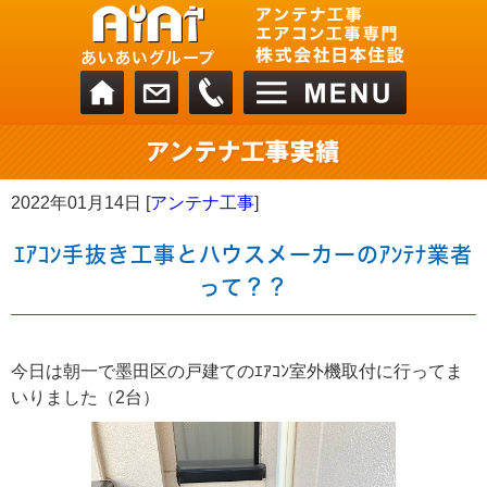
2022年01月14日 [
アンテナ工事
]
ｴｱｺﾝ手抜き工事とハウスメーカーのｱﾝﾃﾅ業者
って？？
今日は朝一で墨田区の戸建てのｴｱｺﾝ室外機取付に行ってま
いりました（2台）