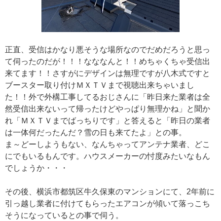
正直、受信はかなり悪そうな場所なのでだめだろうと思っ
て伺ったのだが！！！なななんと！！めちゃくちゃ受信出
来てます！！さすがにデザインは無理ですが八木式ですと
ブースター取り付けＭＸＴＶまで視聴出来ちゃいまし
た！！外で外構工事してるおじさんに「昨日来た業者は全
然受信出来ないって帰ったけどやっぱり無理かね」と聞か
れ「ＭＸＴＶまでばっちりです」と答えると「昨日の業者
は一体何だったんだ？雪の日も来てたよ」との事。
ま～どーしようもない、なんちゃってアンテナ業者、どこ
にでもいるもんです。ハウスメーカーの忖度みたいなもん
でしょうか・・・
その後、横浜市都筑区牛久保東のマンションにて、2年前に
引っ越し業者に付けてもらったエアコンが傾いて落っこち
そうになっているとの事で伺う。