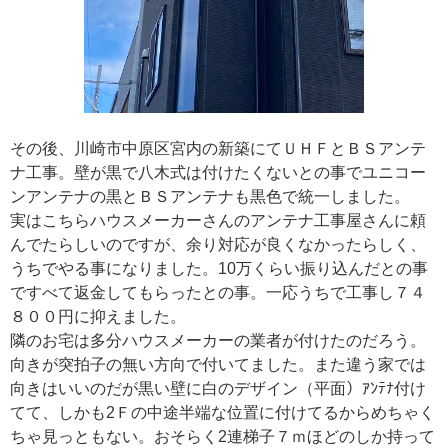
その後、川崎市中原区宮内の新築にてＵＨＦとＢＳアンテ
ナ工事。壁が黒で八木式は付けたくないとの事でユニコー
ンアンテナの黒とＢＳアンテナも黒色で統一しました。
実はこちらハウスメーカーさんのアンテナ工事屋さんに頼
んでたらしいのですが、余り対応が良くなかったらしく、
うちでやる事になりました。10万くらい振り込んだとの事
ですべて返金してもらったとの事。一応うちで工事し７４
８００円に抑えました。
隣のお宅は多分ハウスメーカーの業者が付けたのだろう。
向きが突拍子の無い方向で付いてました。また違う家では
向きはいいのだが黒い壁に白のデザイン（平面）ｱﾝﾃﾅ付け
てて、しかも2Ｆの中途半端な位置に付けてるからめちゃく
ちゃ見っともない。おそらく2連梯子７ｍほどのしか持って