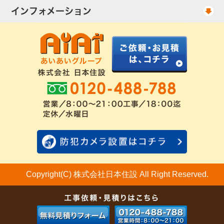
出張エリア
UHFアンテナ工事・料金
ご相談事例
インフォメーション
BS/CSアンテナ工事・料金
アンテナの種類
会社概要
配線ケーブル追加工事・料金
工事について
お客様の声
アンテナ工事社長のブログ
良くあるアンテナ修理
FAQ
アンテナ工事スケジュール
工事依頼・お見積りフォーム
Copyright(C) 株式会社日本住設 All Right Reserved.