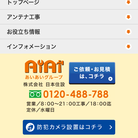
トップページ
工事スケジュール
アンテナ工事
当社が選ばれる理由
アンテナ工事・料金
お役立ち情報
出張エリア
UHFアンテナ工事・料金
ご相談事例
インフォメーション
BS/CSアンテナ工事・料金
アンテナの種類
会社概要
配線ケーブル追加工事・料金
工事について
お客様の声
アンテナ工事社長のブログ
良くあるアンテナ修理
FAQ
アンテナ工事スケジュール
工事依頼・お見積りフォーム