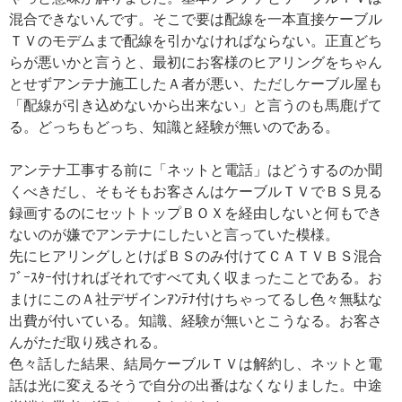
混合できないんです。そこで要は配線を一本直接ケーブル
ＴＶのモデムまで配線を引かなければならない。正直どち
らが悪いかと言うと、最初にお客様のヒアリングをちゃん
とせずアンテナ施工したＡ者が悪い、ただしケーブル屋も
「配線が引き込めないから出来ない」と言うのも馬鹿げて
る。どっちもどっち、知識と経験が無いのである。
アンテナ工事する前に「ネットと電話」はどうするのか聞
くべきだし、そもそもお客さんはケーブルＴＶでＢＳ見る
録画するのにセットトップＢＯＸを経由しないと何もでき
ないのが嫌でアンテナにしたいと言っていた模様。
先にヒアリングしとけばＢＳのみ付けてＣＡＴＶＢＳ混合
ﾌﾞｰｽﾀｰ付ければそれですべて丸く収まったことである。お
まけにこのＡ社デザインｱﾝﾃﾅ付けちゃってるし色々無駄な
出費が付いている。知識、経験が無いとこうなる。お客さ
んがただ取り残される。
色々話した結果、結局ケーブルＴＶは解約し、ネットと電
話は光に変えるそうで自分の出番はなくなりました。中途