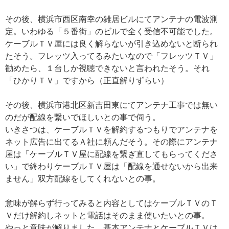
その後、横浜市西区南幸の雑居ビルにてアンテナの電波測
定。いわゆる「５番街」のビルで全く受信不可能でした。
ケーブルＴＶ屋には良く解らないが引き込めないと断られ
たそう。フレッツ入ってるみたいなので「フレッツＴＶ」
勧めたら、１台しか視聴できないと言われたそう。それ
「ひかりＴＶ」ですから（正直解りずらい）
その後、横浜市港北区新吉田東にてアンテナ工事では無い
のだが配線を繋いでほしいとの事で伺う。
いきさつは、ケーブルＴＶを解約するつもりでアンテナを
ネット広告に出てるＡ社に頼んだそう。その際にアンテナ
屋は「ケーブルＴＶ屋に配線を繋ぎ直してもらってくださ
い」で終わりケーブルＴＶ屋は「配線を通せないから出来
ません」双方配線をしてくれないとの事。
意味が解らず行ってみると内容としてはケーブルＴＶのＴ
Ｖだけ解約しネットと電話はそのまま使いたいとの事。
やっと意味が解りました。基本アンテナとケーブルＴＶは