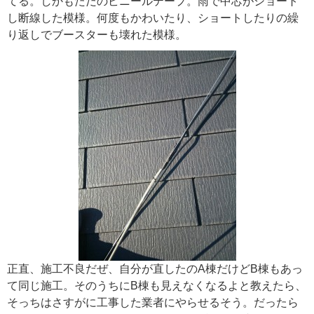
てる。しかもただのビニールテープ。雨で中芯がショート
し断線した模様。何度もかわいたり、ショートしたりの繰
り返しでブースターも壊れた模様。
正直、施工不良だぜ、自分が直したのA棟だけどB棟もあっ
て同じ施工。そのうちにB棟も見えなくなるよと教えたら、
そっちはさすがに工事した業者にやらせるそう。だったら