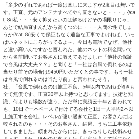
「多少のずれであれば一度は直しに来ますが2度目は無いで
す。正直、元のアンテナすべてやり直さないと・・・」{/ca
t_8/}私・・・安く抑えたいのは解るけどその場限りじゃ、
あとで結局直すんだから高くつのに・・・人間の性でしょ
うか{/cat_8/}安くて保証もなく適当な工事でよければ、いっ
ぱいネットにころがってるよ～。今日も電話でなぜ、他社
と違い高いんですかと言われた。他のネットの料金聞いて
から名前聞いてお客さんに教えてあげました「他社の保証
で台風は大丈夫？？」と聞くと「一社は台風で倒れるのは
当たり前その場合は9450円いただくとの事です。もう一社
は台風で倒れるのは当たり前」と言われたそう。 我
社、「台風で倒れるのは施工不良、5年以内であれば傾きも
全て無償です、正直20年以上持つと思ってます」技術と知
識、何よりも場数が違う。ただ単に実績云十年と言われて
も、10日で一本ペースで付けてる会社と1日一人平均2本以
上施工する会社。レベルが違い過ぎて正直、お客さんに比
較されるのも・・・そのお客さん、結局、うちに工事依頼
してきました。頼まれたからには、きっちりした技術みせ
まっす。また、ほかのお客さんは「お宅は高くて話になら