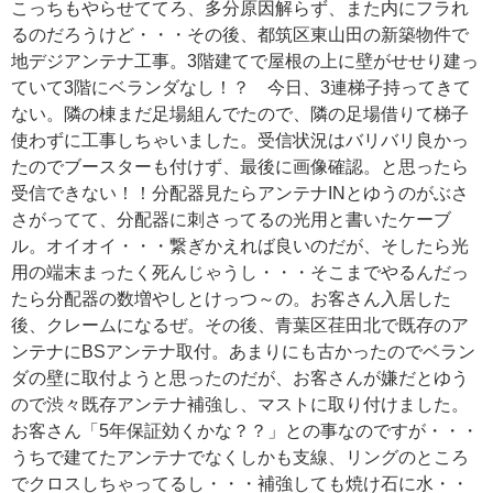
こっちもやらせててろ、多分原因解らず、また内にフラれ
るのだろうけど・・・その後、都筑区東山田の新築物件で
地デジアンテナ工事。3階建てで屋根の上に壁がせせり建っ
ていて3階にベランダなし！？ 今日、3連梯子持ってきて
ない。隣の棟まだ足場組んでたので、隣の足場借りて梯子
使わずに工事しちゃいました。受信状況はバリバリ良かっ
たのでブースターも付けず、最後に画像確認。と思ったら
受信できない！！分配器見たらアンテナINとゆうのがぶさ
さがってて、分配器に刺さってるの光用と書いたケーブ
ル。オイオイ・・・繋ぎかえれば良いのだが、そしたら光
用の端末まったく死んじゃうし・・・そこまでやるんだっ
たら分配器の数増やしとけっつ～の。お客さん入居した
後、クレームになるぜ。その後、青葉区荏田北で既存のア
ンテナにBSアンテナ取付。あまりにも古かったのでベラン
ダの壁に取付ようと思ったのだが、お客さんが嫌だとゆう
ので渋々既存アンテナ補強し、マストに取り付けました。
お客さん「5年保証効くかな？？」との事なのですが・・・
うちで建てたアンテナでなくしかも支線、リングのところ
でクロスしちゃってるし・・・補強しても焼け石に水・・