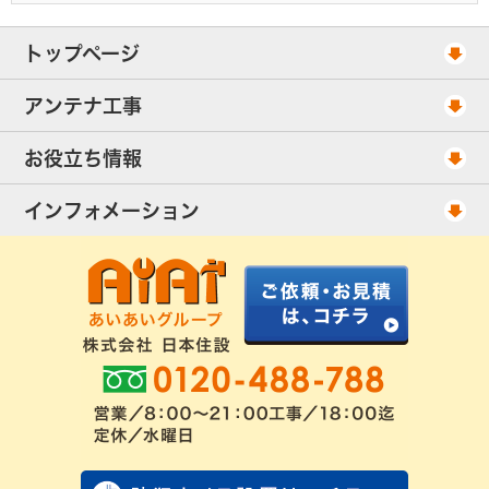
トップページ
工事スケジュール
アンテナ工事
当社が選ばれる理由
アンテナ工事・料金
お役立ち情報
出張エリア
UHFアンテナ工事・料金
ご相談事例
インフォメーション
BS/CSアンテナ工事・料金
アンテナの種類
会社概要
配線ケーブル追加工事・料金
工事について
お客様の声
アンテナ工事社長のブログ
良くあるアンテナ修理
FAQ
アンテナ工事スケジュール
工事依頼・お見積りフォーム