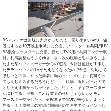
BSアンテナは無駄に大きかったので一回り小さいやつ（値
段にすると10万以上削減）に交換。ブースターも共同用UV
BS混合ブースターに交換、新たにTVK用の共同アンテナ取
付、利得調整もうまくゆき、さ～次の現場と思いきや、ま
たまた某ハウスメーカーからの電話。今回は他社が工事し
たテラスハウスのTVが見えなくなったので至急、対応して
ほしいとの事。やった業者に頼めっつ～の。ま～何度やっ
ても同じミスするだろうけど・・・現場、近所だったので
とりあえず向かっちゃいました。行くと、まずブースター
が壊れてる。最初、これは業者のせいじゃないかと思い、
ブースター交換したら、分配器まで電波が来ない。よ～く
見ると！！屋根上の支線に同軸絡めて途中でジョイントし