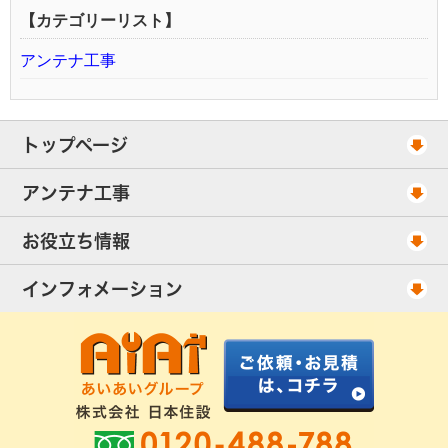
【カテゴリーリスト】
アンテナ工事
トップページ
工事スケジュール
アンテナ工事
当社が選ばれる理由
アンテナ工事・料金
お役立ち情報
出張エリア
UHFアンテナ工事・料金
ご相談事例
インフォメーション
BS/CSアンテナ工事・料金
アンテナの種類
会社概要
配線ケーブル追加工事・料金
工事について
お客様の声
アンテナ工事社長のブログ
良くあるアンテナ修理
FAQ