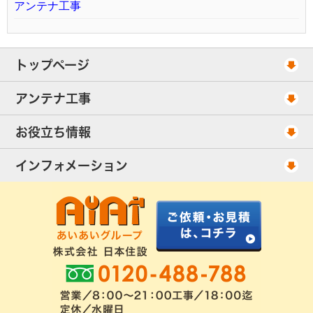
アンテナ工事
トップページ
工事スケジュール
アンテナ工事
当社が選ばれる理由
アンテナ工事・料金
お役立ち情報
出張エリア
UHFアンテナ工事・料金
ご相談事例
インフォメーション
BS/CSアンテナ工事・料金
アンテナの種類
会社概要
配線ケーブル追加工事・料金
工事について
お客様の声
アンテナ工事社長のブログ
良くあるアンテナ修理
FAQ
アンテナ工事スケジュール
工事依頼・お見積りフォーム