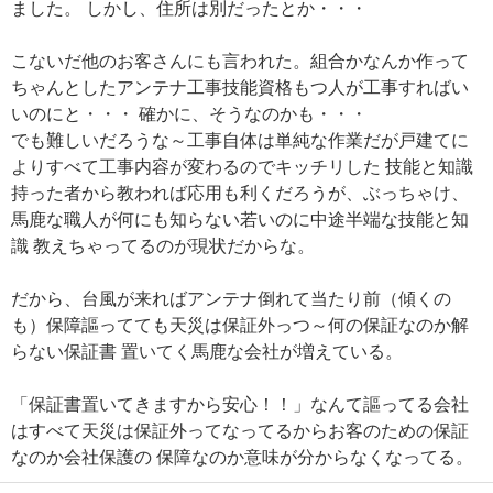
ました。 しかし、住所は別だったとか・・・
こないだ他のお客さんにも言われた。組合かなんか作って
ちゃんとしたアンテナ工事技能資格もつ人が工事すればい
いのにと・・・ 確かに、そうなのかも・・・
でも難しいだろうな～工事自体は単純な作業だが戸建てに
よりすべて工事内容が変わるのでキッチリした 技能と知識
持った者から教われば応用も利くだろうが、ぶっちゃけ、
馬鹿な職人が何にも知らない若いのに中途半端な技能と知
識 教えちゃってるのが現状だからな。
だから、台風が来ればアンテナ倒れて当たり前（傾くの
も）保障謳ってても天災は保証外っつ～何の保証なのか解
らない保証書 置いてく馬鹿な会社が増えている。
「保証書置いてきますから安心！！」なんて謳ってる会社
はすべて天災は保証外ってなってるからお客のための保証
なのか会社保護の 保障なのか意味が分からなくなってる。