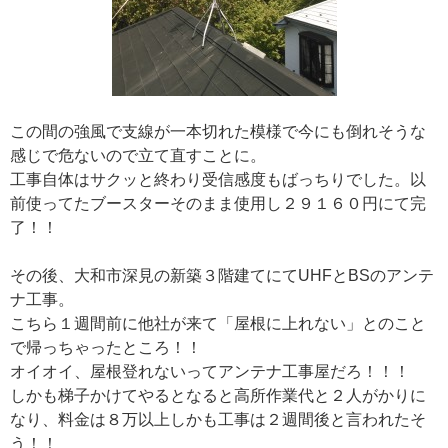
この間の強風で支線が一本切れた模様で今にも倒れそうな
感じで危ないので立て直すことに。
工事自体はサクッと終わり受信感度もばっちりでした。以
前使ってたブースターそのまま使用し２９１６０円にて完
了！！
その後、大和市深見の新築３階建てにてUHFとBSのアンテ
ナ工事。
こちら１週間前に他社が来て「屋根に上れない」とのこと
で帰っちゃったところ！！
オイオイ、屋根登れないってアンテナ工事屋だろ！！！
しかも梯子かけてやるとなると高所作業代と２人がかりに
なり、料金は８万以上しかも工事は２週間後と言われたそ
う！！