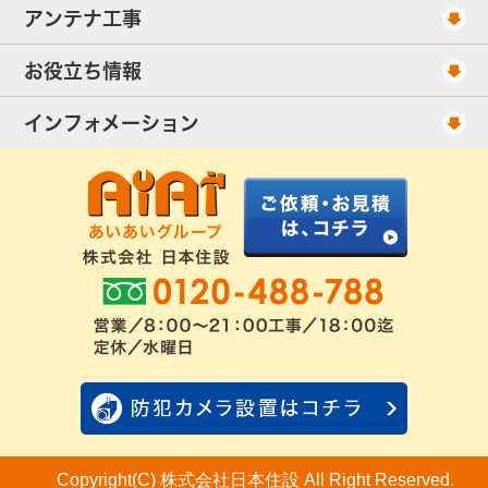
工事スケジュール
アンテナ工事
当社が選ばれる理由
アンテナ工事・料金
お役立ち情報
出張エリア
UHFアンテナ工事・料金
ご相談事例
インフォメーション
BS/CSアンテナ工事・料金
アンテナの種類
会社概要
配線ケーブル追加工事・料金
工事について
お客様の声
アンテナ工事社長のブログ
良くあるアンテナ修理
FAQ
アンテナ工事スケジュール
工事依頼・お見積りフォーム
Copyright(C) 株式会社日本住設 All Right Reserved.