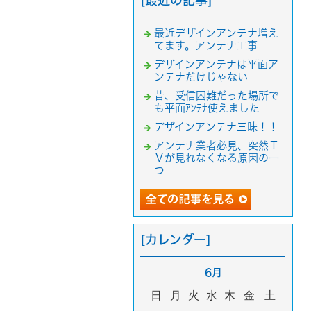
[最近の記事]
最近デザインアンテナ増え
てます。アンテナ工事
デザインアンテナは平面ア
ンテナだけじゃない
昔、受信困難だった場所で
も平面ｱﾝﾃﾅ使えました
デザインアンテナ三昧！！
アンテナ業者必見、突然Ｔ
Ｖが見れなくなる原因の一
つ
[カレンダー]
6月
日
月
火
水
木
金
土