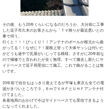
その後、もう20年くらいになるのだろうか、大分前に工事
した逗子市久木のお客さんから「ＴＶ映りが最近悪いとの
事で伺う。
行くと！！！びっくり！！アンテナのポールが根元から曲
がってる！！なぜに？！屋根上登って大体サッシは付いた
がどうも途中で瓦屋がいじってる模様。さすがに20年前な
ので補修でと言われたが全く無理。すべて撤去し新たにサ
イドベースで逗子局受信にて施工。これで曲がることは無
いです。
20年前で自分もはっきり覚えてるが平塚も東京も全ての電
波がきついところで３，６ｍでＶＨＦとＵＨＦアンテナ付
けてました。
各基地局のおかげで今はサイドベースでも受信できるよう
になってくれました。