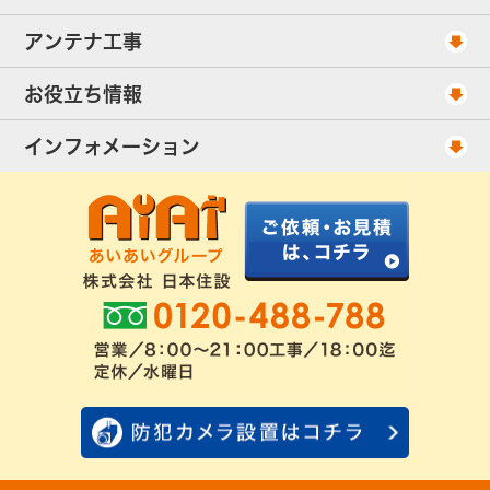
工事スケジュール
アンテナ工事
当社が選ばれる理由
アンテナ工事・料金
お役立ち情報
出張エリア
UHFアンテナ工事・料金
ご相談事例
インフォメーション
BS/CSアンテナ工事・料金
アンテナの種類
会社概要
配線ケーブル追加工事・料金
工事について
お客様の声
アンテナ工事社長のブログ
良くあるアンテナ修理
FAQ
アンテナ工事スケジュール
工事依頼・お見積りフォーム