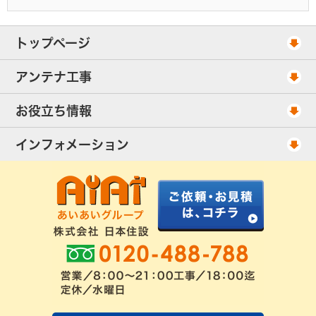
トップページ
工事スケジュール
アンテナ工事
当社が選ばれる理由
アンテナ工事・料金
お役立ち情報
出張エリア
UHFアンテナ工事・料金
ご相談事例
インフォメーション
BS/CSアンテナ工事・料金
アンテナの種類
会社概要
配線ケーブル追加工事・料金
工事について
お客様の声
アンテナ工事社長のブログ
良くあるアンテナ修理
FAQ
アンテナ工事スケジュール
工事依頼・お見積りフォーム