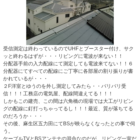
受信測定は終わっているのでUHFとブースター付け、サク
ッと終わるはずが・・・リビングに電波が来ない！！
分配器手前の入力配線にて測定しても電波来てない！！６
分配器にてすべての配線にご丁寧に各部屋の割り振りが書
かれているが・・・
２F洋室とゆうのを外し測定してみたら・・バリバリ受
信！！！工務店の電気屋、配線間違えてる！！！
しかもこの建売、この間は六角橋の現場では大工がリビン
グの配線に釘打っちゃってるし！！！最近、質が落ちてる
のだろうか・・・
その後、麻生区五力田にてBSが映らなくなったとの事で伺
う。
ケーブルTVとBSアンテナの混合なのだが、リビング一室だ