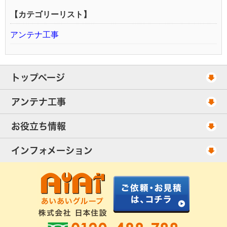
【カテゴリーリスト】
アンテナ工事
トップページ
工事スケジュール
アンテナ工事
当社が選ばれる理由
アンテナ工事・料金
お役立ち情報
出張エリア
UHFアンテナ工事・料金
ご相談事例
インフォメーション
BS/CSアンテナ工事・料金
アンテナの種類
会社概要
配線ケーブル追加工事・料金
工事について
お客様の声
アンテナ工事社長のブログ
良くあるアンテナ修理
FAQ