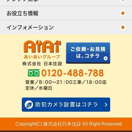
当社が選ばれる理由
アンテナ工事・料金
お役立ち情報
出張エリア
UHFアンテナ工事・料金
ご相談事例
インフォメーション
BS/CSアンテナ工事・料金
アンテナの種類
会社概要
配線ケーブル追加工事・料金
工事について
お客様の声
アンテナ工事社長のブログ
良くあるアンテナ修理
FAQ
アンテナ工事スケジュール
工事依頼・お見積りフォーム
Copyright(C) 株式会社日本住設 All Right Reserved.