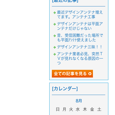
[最近の記事]
最近デザインアンテナ増え
てます。アンテナ工事
デザインアンテナは平面ア
ンテナだけじゃない
昔、受信困難だった場所で
も平面ｱﾝﾃﾅ使えました
デザインアンテナ三昧！！
アンテナ業者必見、突然Ｔ
Ｖが見れなくなる原因の一
つ
[カレンダー]
8月
日
月
火
水
木
金
土