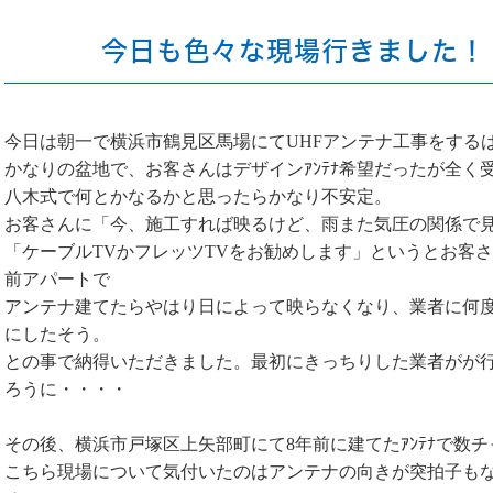
今日も色々な現場行きました！
今日は朝一で横浜市鶴見区馬場にてUHFアンテナ工事をする
かなりの盆地で、お客さんはデザインｱﾝﾃﾅ希望だったが全く
八木式で何とかなるかと思ったらかなり不安定。
お客さんに「今、施工すれば映るけど、雨また気圧の関係で
「ケーブルTVかフレッツTVをお勧めします」というとお客
前アパートで
アンテナ建てたらやはり日によって映らなくなり、業者に何度
にしたそう。
との事で納得いただきました。最初にきっちりした業者がが
ろうに・・・・
その後、横浜市戸塚区上矢部町にて8年前に建てたｱﾝﾃﾅで数
こちら現場について気付いたのはアンテナの向きが突拍子も