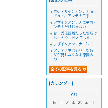
[最近の記事]
最近デザインアンテナ増え
てます。アンテナ工事
デザインアンテナは平面ア
ンテナだけじゃない
昔、受信困難だった場所で
も平面ｱﾝﾃﾅ使えました
デザインアンテナ三昧！！
アンテナ業者必見、突然Ｔ
Ｖが見れなくなる原因の一
つ
[カレンダー]
9月
日
月
火
水
木
金
土